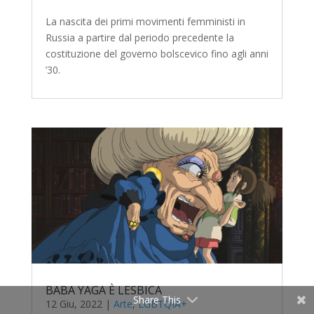
La nascita dei primi movimenti femministi in
Russia a partire dal periodo precedente la
costituzione del governo bolscevico fino agli anni
’30.
BABA YAGA È LESBICA
Share This
12 Giu, 2022
|
Arte
,
LGBTQIA+