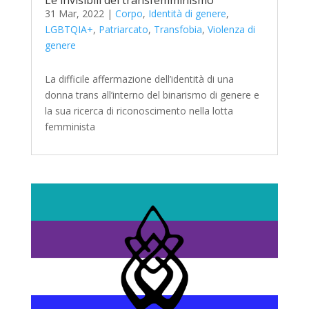
Le invisibili del transfemminismo
31 Mar, 2022
|
Corpo
,
Identità di genere
,
LGBTQIA+
,
Patriarcato
,
Transfobia
,
Violenza di
genere
La difficile affermazione dell’identità di una
donna trans all’interno del binarismo di genere e
la sua ricerca di riconoscimento nella lotta
femminista