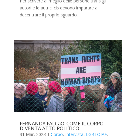
Per scrivere al meglio delle persone trans gli
autori e le autrici cis devono imparare a
decentrare il proprio sguardo.
FERNANDA FALCãO: COME IL CORPO
DIVENTA ATTO POLITICO
31 Mar, 2023
|
Corpo
,
Intervista
,
LGBTQIA+
,